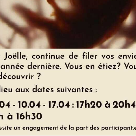
ervenantes | Adèle Gratacos & Joëlle
Berteaux
Soirée d'information
workshop