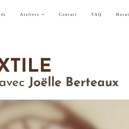
tés
Ateliers
Contact
FAQ
Horai