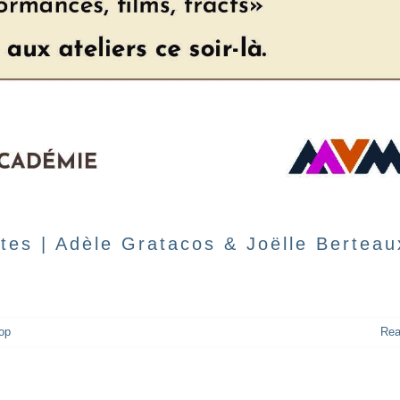
ntes | Adèle Gratacos & Joëlle Berteau
op
Rea