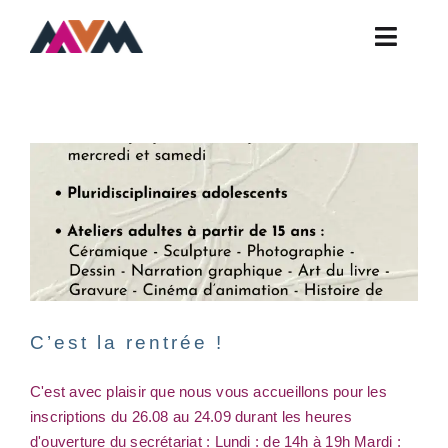
Skip
to
Toggle
content
Naviga
C’est la rentrée !
Actualités
Non classé
Ateliers
Contact
FAQ
Horaires
Infos Pratiques
C’est la rentrée !
Présentation
C'est avec plaisir que nous vous accueillons pour les
inscriptions du 26.08 au 24.09 durant les heures
d'ouverture du secrétariat : Lundi : de 14h à 19h Mardi :