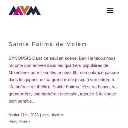
Skip
to
Toggle
content
Naviga
Actualités
Ateliers
Sainte Fatima de Molem
Contact
SYNOPSIS Dans ce seul en scène, Ben Hamidou nous
FAQ
Fête des ateliers de
raconte son arrivée dans les quartiers populaires de
l’Académie
Molenbeek au milieu des années 60, son enfance passée
Horaires
asbl
atelier
Fête
Intervention(s) philosophico-
dans les jupons de sa grand-mère jusqu’à son entrée à
artistique(s)
pluri
workshop
Infos Pratiques
l’Académie de théâtre. Sainte Fatima, c'est sa hanna, sa
grand-mère, une berbère centenaire, tatouée à la langue
Présentation
bien pendue...
février 21st, 2026
|
asbl
,
theâtre
Read More