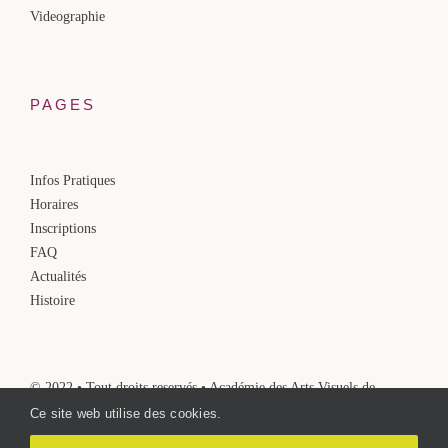
Videographie
PAGES
Infos Pratiques
Horaires
Inscriptions
FAQ
Actualités
Histoire
© 2022 • Tout droits reservés • Académie des Arts Visuels de
Molenbeek-Saint-Jean
Ce site web utilise des cookies.