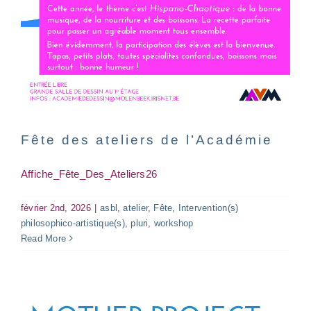
Mother Project
asbl
atelier
workshop
Fête des ateliers de l’Académie
Affiche_Fête_Des_Ateliers26
février 2nd, 2026
|
asbl
,
atelier
,
Fête
,
Intervention(s)
philosophico-artistique(s)
,
pluri
,
workshop
Read More