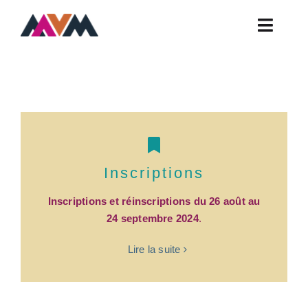
Skip
to
Toggle
content
Naviga
Actualités
Ateliers
Contact
FAQ
Inscriptions
Horaires
Inscriptions et réinscriptions du 26 août au
Infos Pratiques
24 septembre 2024
.
Présentation
Lire la suite