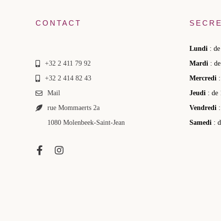
CONTACT
SECRE
Lundi
: de
+32 2 411 79 92
Mardi
: de
+32 2 414 82 43
Mercredi
:
Mail
Jeudi
: de 
rue Mommaerts 2a
Vendredi
:
1080 Molenbeek-Saint-Jean
Samedi
: d