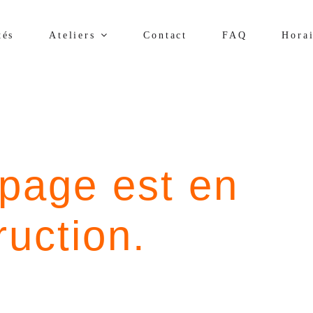
tés
Ateliers
Contact
FAQ
Horai
 page est en
ruction.