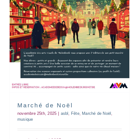
Soirée d’information des
intervenant(e)s
Marché de Noël
Infos
Soirée d'information
novembre 25th, 2025
|
asbl
,
Fête
,
Marché de Noël
,
musique