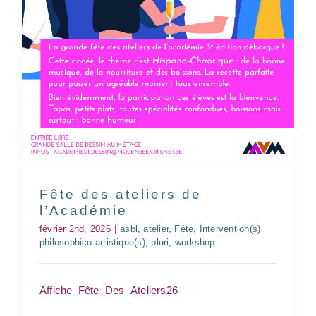
Fête des ateliers de
Mother Project
l’Académie
asbl
atelier
workshop
février 2nd, 2026
|
asbl
,
atelier
,
Fête
,
Intervention(s)
philosophico-artistique(s)
,
pluri
,
workshop
Affiche_Fête_Des_Ateliers26