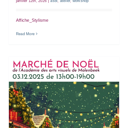
janvier 12th, 2026
|
asbl
,
atelier
,
workshop
Affiche_Stylisme
Read More