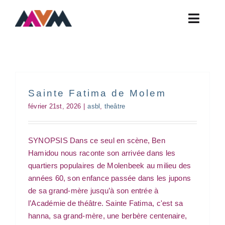
Skip
to
Toggle
content
Naviga
Actualités
Ateliers
Contact
Sainte Fatima de Molem
février 21st, 2026
|
asbl
,
theâtre
FAQ
Horaires
SYNOPSIS Dans ce seul en scène, Ben
Fête des ateliers de
Infos Pratiques
Hamidou nous raconte son arrivée dans les
l’Académie
quartiers populaires de Molenbeek au milieu des
Présentation
asbl
atelier
Fête
Intervention(s) philosophico-
années 60, son enfance passée dans les jupons
artistique(s)
pluri
workshop
de sa grand-mère jusqu’à son entrée à
l’Académie de théâtre. Sainte Fatima, c'est sa
hanna, sa grand-mère, une berbère centenaire,