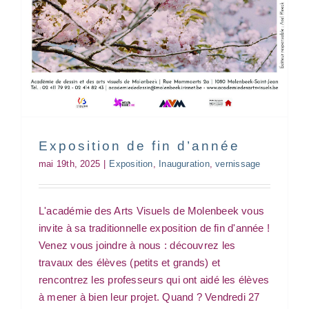
Exposition de fin d’année
mai 19th, 2025
|
Exposition
,
Inauguration
,
vernissage
Exposition | Finalistes de
L'académie des Arts Visuels de Molenbeek vous
l’atelier sculpture
invite à sa traditionnelle exposition de fin d'année !
@LaFonderie
Venez vous joindre à nous : découvrez les
Exposition
vernissage
travaux des élèves (petits et grands) et
rencontrez les professeurs qui ont aidé les élèves
à mener à bien leur projet. Quand ? Vendredi 27