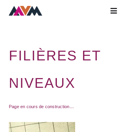
Skip
to
Toggle
content
Naviga
Actualités
Ateliers
FILIÈRES ET
Contact
FAQ
Horaires
NIVEAUX
Infos Pratiques
Présentation
Page en cours de construction…