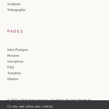
Sculpture
Videographie
PAGES
Infos Pratiques
Horaires
Inscriptions
FAQ
Actualités
Histoire
© 2022 • Tout droits reservés • Académie des Arts Visuels de
Molenbeek-Saint-Jean
Ce site web utilise des cookies.