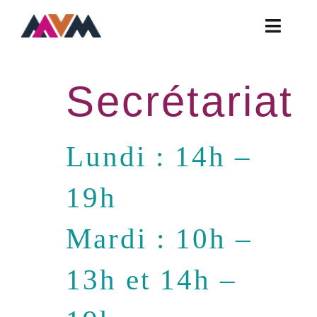
Skip
to
Toggle
content
Naviga
Actualités
Secrétariat
Ateliers
Contact
Lundi : 14h –
FAQ
Horaires
19h
Infos Pratiques
Mardi : 10h –
Présentation
13h et 14h –