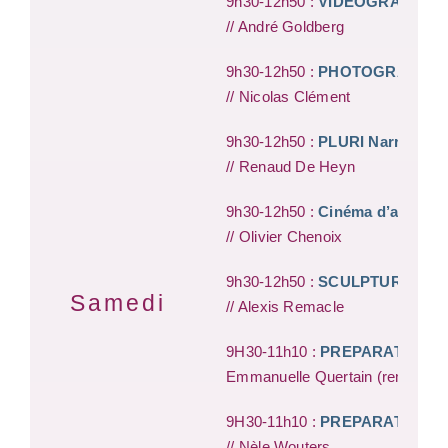
9h30-12h50 :
VIDEOGRAPHIE
// André Goldberg
9h30-12h50 :
PHOTOGRAPHIE
// Nicolas Clément
9h30-12h50 :
PLURI Narration 
// Renaud De Heyn
9h30-12h50 :
Cinéma d’animati
// Olivier Chenoix
9h30-12h50 :
SCULPTURE
Samedi
// Alexis Remacle
9H30-11h10 :
PREPARATOIRE (6
Emmanuelle Quertain (remplace
9H30-11h10 :
PREPARATOIRE (9
// Nèle Wouters