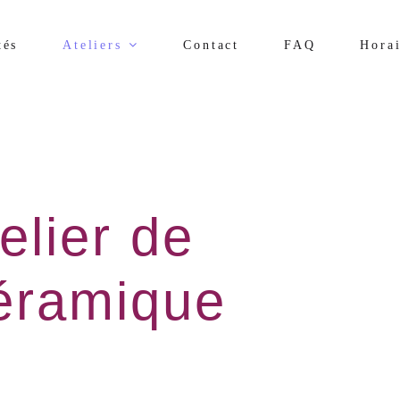
tés
Ateliers
Contact
FAQ
Horai
elier de
éramique