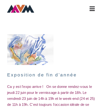
Skip
to
Toggle
content
Exposition de
Naviga
fin d’année
Actualités
atelier
exposition
Ateliers
vernissage
Contact
FAQ
Horaires
Infos Pratiques
Exposition de fin d’année
Présentation
Ca y est l'expo arrive ! On se donne rendez-vous le
jeudi 22 juin pour le vernissage à partir de 18h. Le
vendredi 23 juin de 14h à 19h et le week-end (24 et 25)
de 11h à 19h. C'est toujours l'occasion idéale de se