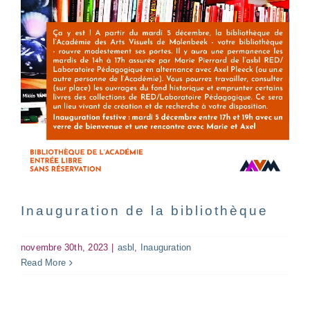
Soirée d’information « Gestes
& Symboliques » avec Joëlle
Berteaux
asbl
Infos
Intervention(s) philosophico-artistique(s)
Inauguration de la bibliothèque
novembre 30th, 2023
|
asbl
,
Inauguration
Read More