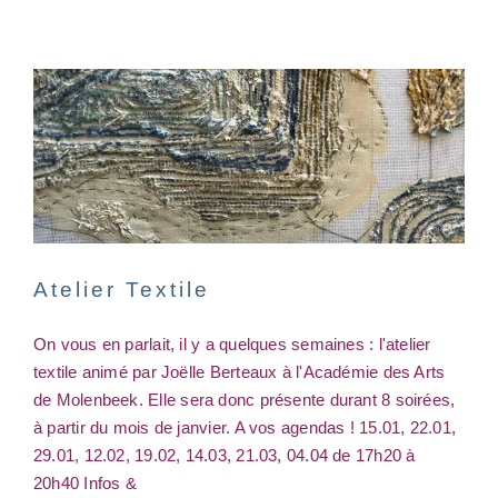
asbl
atelier
Intervention(s) philosophico-artistique(s)
workshop
Atelier Textile
On vous en parlait, il y a quelques semaines : l'atelier
Inauguration de la
textile animé par Joëlle Berteaux à l'Académie des Arts
bibliothèque
de Molenbeek. Elle sera donc présente durant 8 soirées,
asbl
Inauguration
à partir du mois de janvier. A vos agendas ! 15.01, 22.01,
29.01, 12.02, 19.02, 14.03, 21.03, 04.04 de 17h20 à
20h40 Infos &