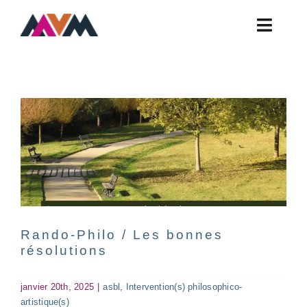
Skip
to
Toggle
content
Rando-Philo / Les bonnes
Naviga
résolutions
Actualités
asbl
Intervention(s) philosophico-artistique(s)
Ateliers
Contact
FAQ
Horaires
La Bulle
Infos Pratiques
asbl
Atelier de culture musicale
Rando-Philo / Les bonnes
Présentation
résolutions
janvier 20th, 2025
|
asbl
,
Intervention(s) philosophico-
artistique(s)